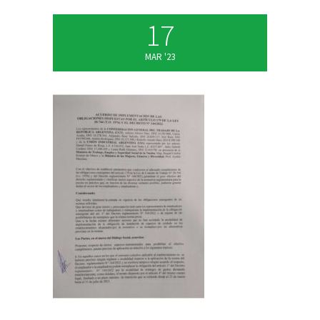
17
MAR '23