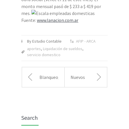
monto mensual pasó de $ 233 a $ 419 por
mes.
Fuente:
www.lanacion.com.ar
By Estudio Contable
AFIP - ARCA
aportes
,
Liquidación de sueldos
,
servicio domestico
Blanqueo,
Nuevos
Buenos
topes
Aires
aportes,
Search
adhiere
desde