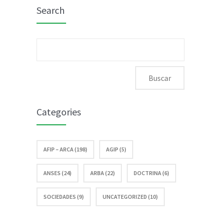
Search
de
publicó
percepciones
las
Buscar:
a la AFIP
nuevas
escalas y
mínimo
Categories
no
AFIP – ARCA (198)
AGIP (5)
imponible
ANSES (24)
ARBA (22)
DOCTRINA (6)
SOCIEDADES (9)
UNCATEGORIZED (10)