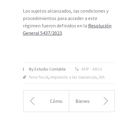
Los sujetos alcanzados, las condiciones y
procedimientos para acceder a este
régimen fueron definidos en la
Resolución
General 5437/2023
.
By Estudio Contable
AFIP - ARCA
feria fiscal
,
Impuesto a las Ganancias
,
IVA
Cómo
Bienes
pedir la
personales:
devolución
AFIP