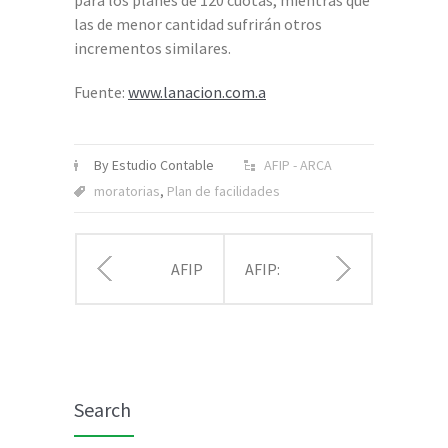
para los planes de 120 cuotas, mientras que
las de menor cantidad sufrirán otros
incrementos similares.
Fuente:
www.lanacion.com.a
By Estudio Contable
AFIP - ARCA
moratorias
,
Plan de facilidades
AFIP
AFIP:
carga
extienden
20% de
el plazo
Search
IVA y 6%
para