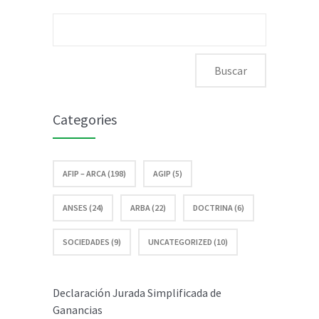
de
registrar
Buscar:
Ganancias
los datos
más en
biométricos
productos
Categories
importados
AFIP – ARCA (198)
AGIP (5)
ANSES (24)
ARBA (22)
DOCTRINA (6)
SOCIEDADES (9)
UNCATEGORIZED (10)
Declaración Jurada Simplificada de
Ganancias