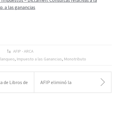
 Impuestos – Dictamen: Consultas relativas a la
. a las ganancias
AFIP - ARCA
lanqueo
,
Impuesto a las Ganancias
,
Monotributo
a de Libros de
AFIP eliminó la
a Provincia de
obligación de registrar
Buenos Aires
los contratos de alquiler