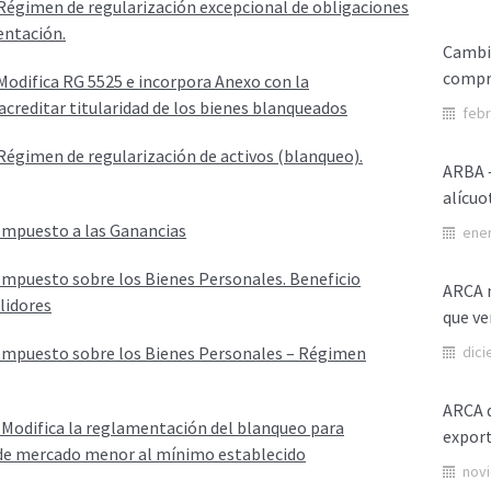
Régimen de regularización excepcional de obligaciones
entación.
Cambio
compr
Modifica RG 5525 e incorpora Anexo con la
creditar titularidad de los bienes blanqueados
febr
Régimen de regularización de activos (blanqueo).
ARBA –
alícuo
Impuesto a las Ganancias
ener
Impuesto sobre los Bienes Personales. Beneficio
ARCA m
lidores
que ve
Impuesto sobre los Bienes Personales – Régimen
dici
ARCA d
Modifica la reglamentación del blanqueo para
expor
 de mercado menor al mínimo establecido
novi