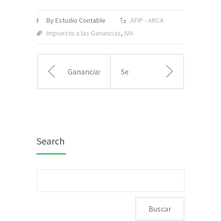
By Estudio Contable
AFIP - ARCA
Impuesto a las Ganancias
,
IVA
Ganancias:
Se
la Afip
promulgó
publicó
la
Search
los
reforma
valores
tributaria
Buscar:
para las
deducciones