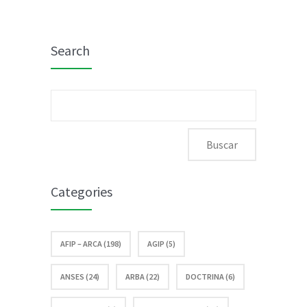
moratoria
–
Search
Novedades
recibo de
Buscar:
sueldos
Categories
AFIP – ARCA (198)
AGIP (5)
ANSES (24)
ARBA (22)
DOCTRINA (6)