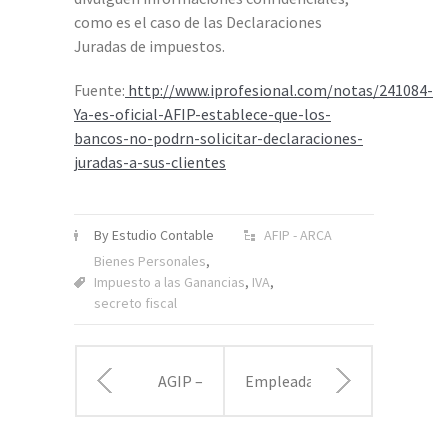
como es el caso de las Declaraciones
Juradas de impuestos.
Fuente:
http://www.iprofesional.com/notas/241084-
Ya-es-oficial-AFIP-establece-que-los-
bancos-no-podrn-solicitar-declaraciones-
juradas-a-sus-clientes
By Estudio Contable
AFIP - ARCA
Bienes Personales
,
Impuesto a las Ganancias
,
IVA
,
secreto fiscal
AGIP –
Empleadas
Lanzan
domésticas