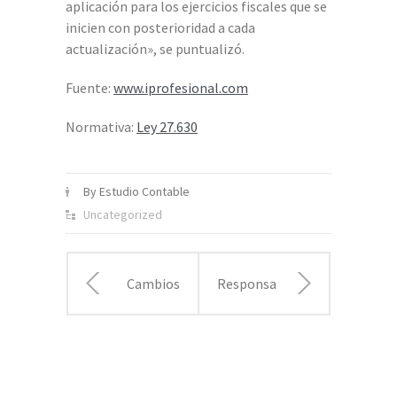
aplicación para los ejercicios fiscales que se
inicien con posterioridad a cada
actualización», se puntualizó.
Fuente:
www.iprofesional.com
Normativa:
Ley 27.630
By Estudio Contable
Uncategorized
Cambios
Responsabilidad
en el
solidaria
monotributo
de los