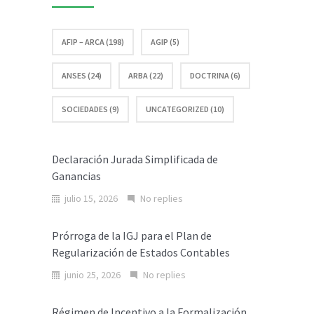
masivo
digital
AFIP – ARCA (198)
AGIP (5)
de
ANSES (24)
ARBA (22)
DOCTRINA (6)
multas
SOCIEDADES (9)
UNCATEGORIZED (10)
online
Declaración Jurada Simplificada de
Ganancias
julio 15, 2026
No replies
Prórroga de la IGJ para el Plan de
Regularización de Estados Contables
junio 25, 2026
No replies
Régimen de Incentivo a la Formalización