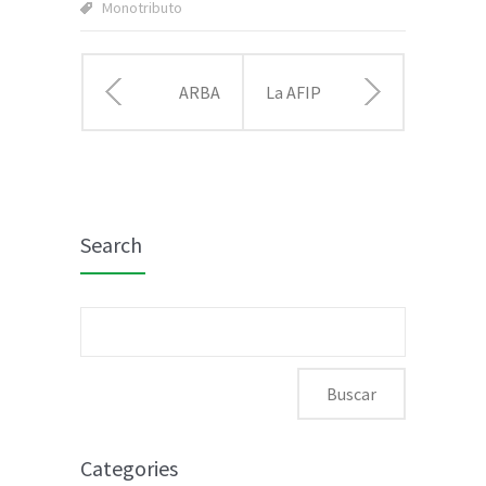
Monotributo
ARBA
La AFIP
pone en
explica
jaque a
las claves
Search
los
de la
evasores
implementación
Buscar:
bonaerenses
del Libro
con el
de
envío
Sueldos
Categories