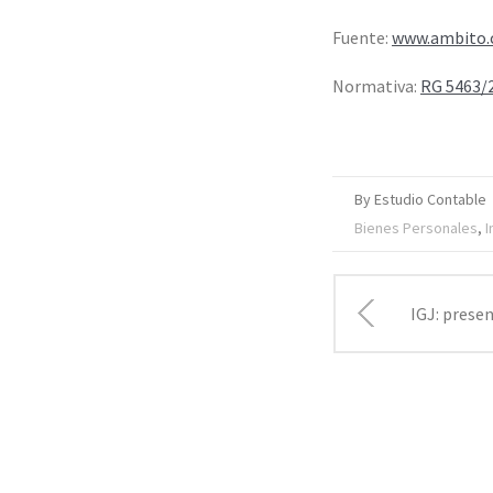
Fuente:
www.ambito
Normativa:
RG 5463/
By Estudio Contable
Bienes Personales
,
I
IGJ: presen
de esta