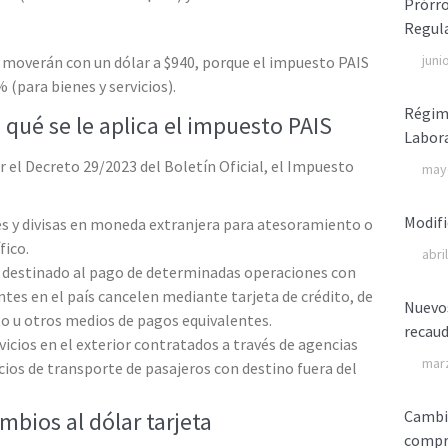
Prórro
Regula
juni
 moverán con un dólar a $940, porque el impuesto PAIS
 (para bienes y servicios).
Régime
a qué se le aplica el impuesto PAIS
Labor
 el Decreto 29/2023 del Boletín Oficial, el Impuesto
may
Modifi
s y divisas en moneda extranjera para atesoramiento o
fico.
abri
s destinado al pago de determinadas operaciones con
ntes en el país cancelen mediante tarjeta de crédito, de
Nuevo
o u otros medios de pagos equivalentes.
recaud
vicios en el exterior contratados a través de agencias
marz
icios de transporte de pasajeros con destino fuera del
Cambio
mbios al dólar tarjeta
compr