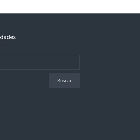
dades
r: