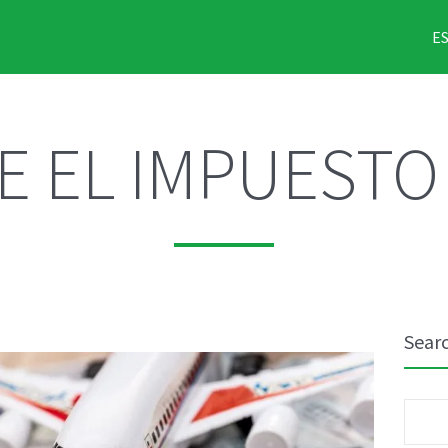
E
E EL IMPUESTO 
Sear
Busca