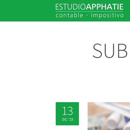
SUB
13
DIC '23