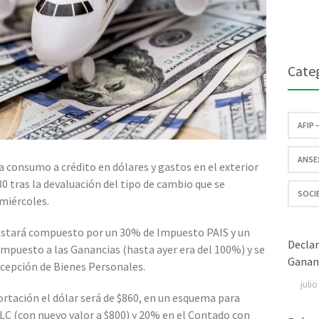
Cate
AFIP 
ANSES
ra consumo a crédito en dólares y gastos en el exterior
80 tras la devaluación del tipo de cambio que se
SOCIE
miércoles.
estará compuesto por un 30% de Impuesto PAIS y un
Declar
mpuesto a las Ganancias (hasta ayer era del 100%) y se
Ganan
rcepción de Bienes Personales.
juli
ortación el dólar será de $860, en un esquema para
LC (con nuevo valor a $800) y 20% en el Contado con