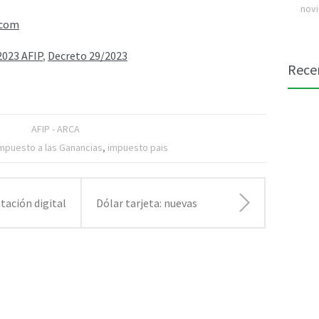
novi
.com
2023 AFIP
,
Decreto 29/2023
Rece
AFIP - ARCA
mpuesto a las Ganancias
,
impuesto pais
tación digital
Dólar tarjeta: nuevas
dos contables
definiciones