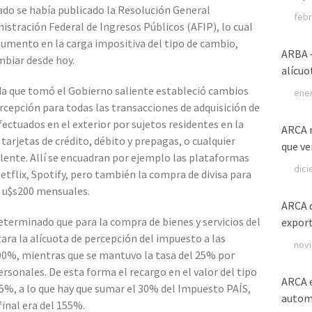
ado se había publicado la Resolución General
febr
istración Federal de Ingresos Públicos (AFIP), lo cual
aumento en la carga impositiva del tipo de cambio,
ARBA –
mbiar desde hoy.
alícuo
da que tomó el Gobierno saliente estableció cambios
ener
ercepción para todas las transacciones de adquisición de
fectuados en el exterior por sujetos residentes en la
ARCA m
tarjetas de crédito, débito y prepagas, o cualquier
que ve
lente. Allí se encuadran por ejemplo las plataformas
dici
flix, Spotify, pero también la compra de divisa para
e u$s200 mensuales.
ARCA d
terminado que para la compra de bienes y servicios del
expor
ara la alícuota de percepción del impuesto a las
novi
100%, mientras que se mantuvo la tasa del 25% por
rsonales. De esta forma el recargo en el valor del tipo
ARCA e
5%, a lo que hay que sumar el 30% del Impuesto PAÍS,
autom
final era del 155%.