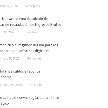
ero 13, 2026
No replies
 Nueva sistema de cálculo de
tas de recaudación de Ingresos Brutos
o 30, 2026
No replies
odificó el régimen del IVA para los
nden en plataformas digitales
embre 5, 2025
No replies
olariza saldos a favor de
tadores
embre 25, 2025
No replies
stableció nuevas reglas para débito
ático