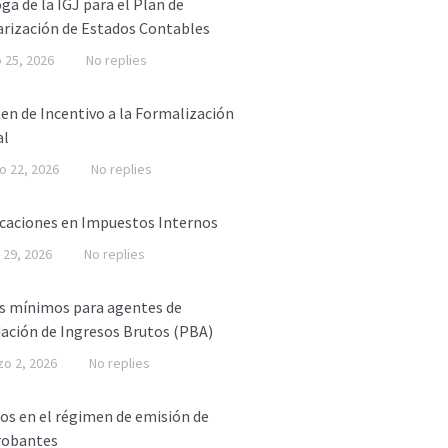
ga de la IGJ para el Plan de
rización de Estados Contables
o 25, 2026
No replies
n de Incentivo a la Formalización
al
o 22, 2026
No replies
caciones en Impuestos Internos
l 29, 2026
No replies
s mínimos para agentes de
ación de Ingresos Brutos (PBA)
o 2, 2026
No replies
s en el régimen de emisión de
obantes