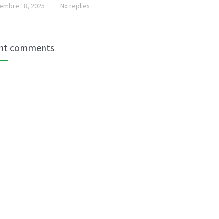
embre 18, 2025
No replies
nt comments