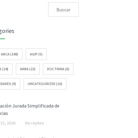
gories
– ARCA (198)
AGIP (5)
 (24)
ARBA (22)
DOCTRINA (6)
DADES (9)
UNCATEGORIZED (10)
ación Jurada Simplificada de
cias
o 15, 2026
No replies