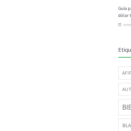
Guía p
dólar 
ener
Etiq
AFI
AU
BI
BL