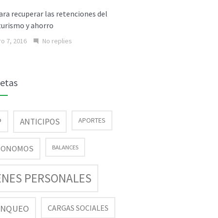
ara recuperar las retenciones del
turismo y ahorro
o 7, 2016
No replies
uetas
P
APORTES
ANTICIPOS
TONOMOS
BALANCES
ENES PERSONALES
ANQUEO
CARGAS SOCIALES