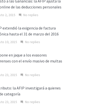
to a las Ganancias: la AFIP ajusta la
online de las deducciones personales
to 2, 2015
No replies
P extendió la exigencia de factura
ónica hasta el 31 de marzo del 2016
to 10, 2015
No replies
one en jaque a los evasores
enses con el envío masivo de multas
to 23, 2015
No replies
ibuto: la AFIP investigará a quienes
de categoría
to 23, 2015
No replies