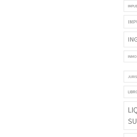
IMPU
IMP
IN
INMO
JURI
LIBR
LI
SU