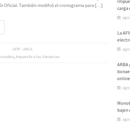
Impues
tín Oficial. También modifcó el cronograma para
[…]
carga 
agos
La AFI
electr
AFIP - ARCA
agos
rsonales
,
Impuesto a las Ganancias
ARBA p
bonaer
online
agos
Monotr
bajen 
agos