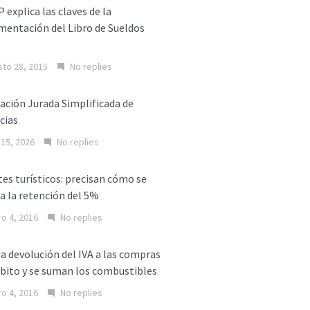
P explica las claves de la
entación del Libro de Sueldos
l
to 28, 2015
No replies
ación Jurada Simplificada de
cias
o 15, 2026
No replies
es turísticos: precisan cómo se
a la retención del 5%
o 4, 2016
No replies
la devolución del IVA a las compras
bito y se suman los combustibles
o 4, 2016
No replies