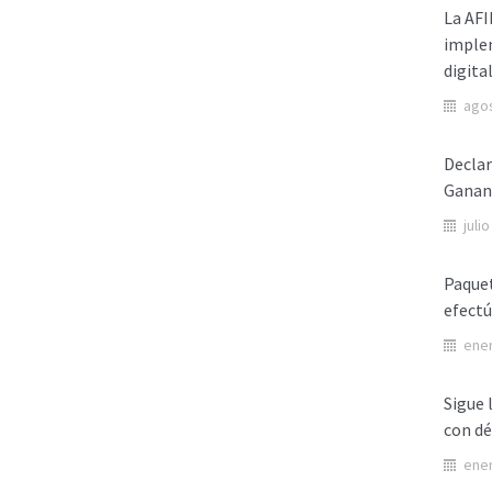
La AFI
implem
digita
agos
Declar
Ganan
juli
Paquet
efectú
ener
Sigue 
con dé
ener