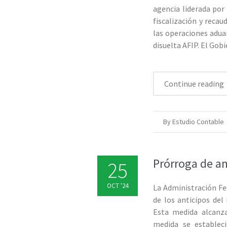
agencia liderada por 
fiscalización y recau
las operaciones aduan
disuelta AFIP. El Gob
Continue reading
By Estudio Contable
Prórroga de a
25
OCT '24
La Administración Fe
de los anticipos del
Esta medida alcanza
medida se establec