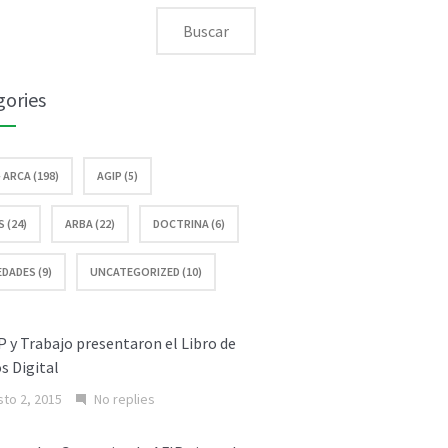
gories
– ARCA (198)
AGIP (5)
 (24)
ARBA (22)
DOCTRINA (6)
DADES (9)
UNCATEGORIZED (10)
P y Trabajo presentaron el Libro de
s Digital
to 2, 2015
No replies