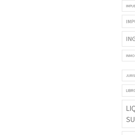
IMPU
IMP
IN
INMO
JURI
LIBR
LI
SU