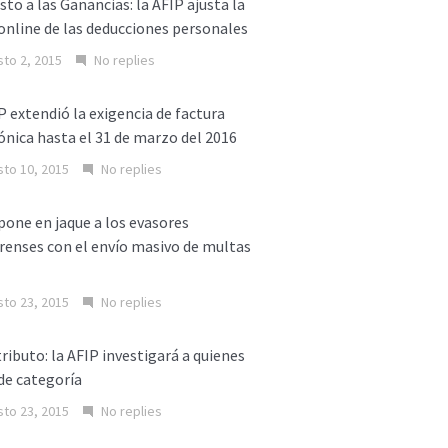
to a las Ganancias: la AFIP ajusta la
online de las deducciones personales
to 2, 2015
No replies
P extendió la exigencia de factura
ónica hasta el 31 de marzo del 2016
to 10, 2015
No replies
one en jaque a los evasores
enses con el envío masivo de multas
to 23, 2015
No replies
ibuto: la AFIP investigará a quienes
de categoría
to 23, 2015
No replies