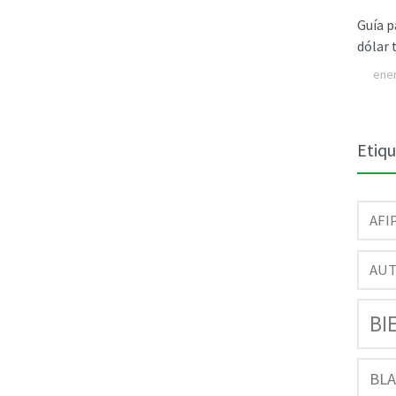
Guía p
dólar 
ener
Etiq
AFI
AU
BI
BL