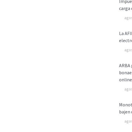
Impues
carga 
agos
La AFI
electr
agos
ARBA p
bonaer
online
agos
Monotr
bajen 
agos