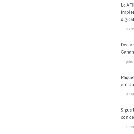
La AFI
implem
digita
agos
Declar
Ganan
juli
Paquet
efectú
ener
Sigue 
con dé
ener