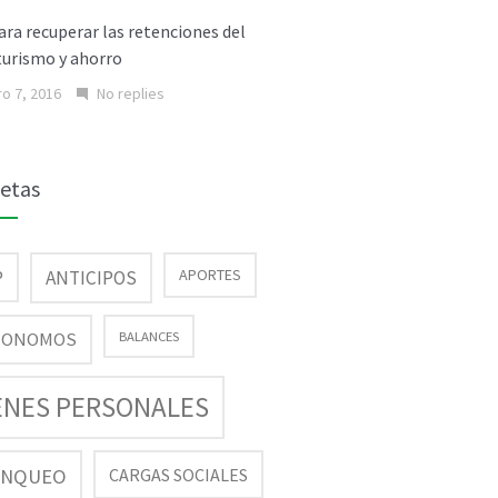
ara recuperar las retenciones del
turismo y ahorro
o 7, 2016
No replies
uetas
P
APORTES
ANTICIPOS
TONOMOS
BALANCES
ENES PERSONALES
ANQUEO
CARGAS SOCIALES