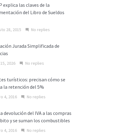
P explica las claves de la
entación del Libro de Sueldos
l
to 28, 2015
No replies
ación Jurada Simplificada de
cias
o 15, 2026
No replies
es turísticos: precisan cómo se
a la retención del 5%
o 4, 2016
No replies
la devolución del IVA a las compras
bito y se suman los combustibles
o 4, 2016
No replies