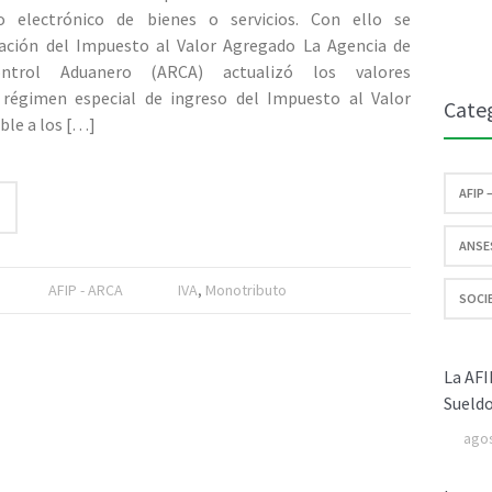
o electrónico de bienes o servicios. Con ello se
cación del Impuesto al Valor Agregado La Agencia de
ntrol Aduanero (ARCA) actualizó los valores
 régimen especial de ingreso del Impuesto al Valor
Cate
ble a los
[…]
AFIP 
ANSES
AFIP - ARCA
IVA
,
Monotributo
SOCIE
La AFI
Sueldo
agos