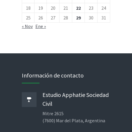
18
19
20
21
22
23
24
25
26
27
28
29
30
31
« Nov
Ene »
Información de contacto
Estudio Apphatie Sociedad
Civil
Mitre 2615
(7600) Mar del Plata, Argentina