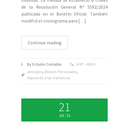
indivisas. La medida se estableció a través
de la Resolución General Nº 5592/2024
publicada en el Boletín Oficial. También
modifcó el cronograma para
[…]
Continue reading
By Estudio Contable
AFIP - ARCA
anticipos
,
Bienes Personales
,
Impuesto a las Ganancias
21
JUL '23